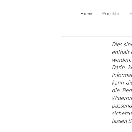
Home
Projekte
M
Dies si
enthält 
werden.
Darin k
Informa
kann die
die Bed
Widerru
passen
sicherz
lassen S