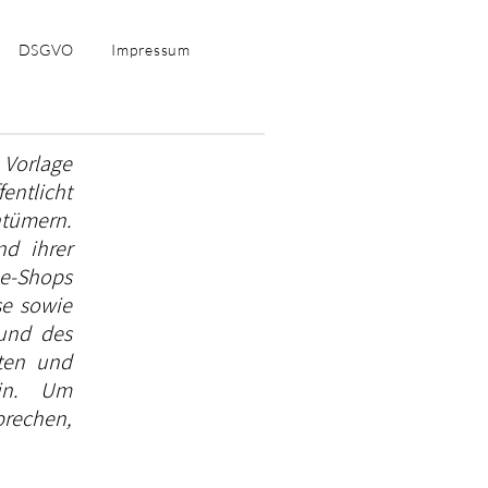
DSGVO
Impressum
 Vorlage
fentlicht
ntümern.
nd ihrer
ne-Shops
se sowie
 und des
lten und
ein. Um
prechen,