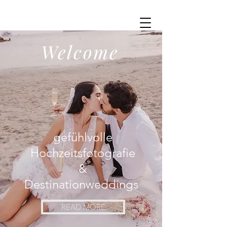
Welcome
gefühlvolle
Hochzeitsfotografie
&
Destinationweddings
READ MORE